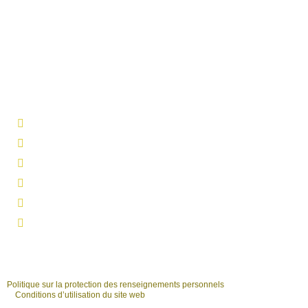
Carrières
À propos
Blogue
Nous joindre
1 844 255-5236
info@laforge-env.com
Grande région de Montréal
Québec / Chaudière-Appalaches
Abitibi-Témiscamingue
Saguenay-Lac-Saint-Jean
Politique sur la protection des renseignements personnels
Conditions d’utilisation du site web