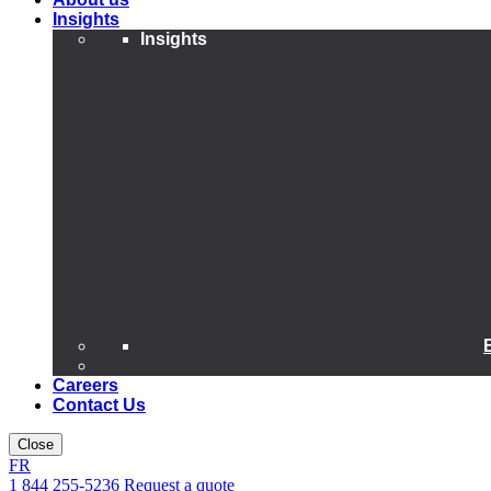
Insights
Insights
Careers
Contact Us
Close
FR
1 844 255-5236
Request a quote