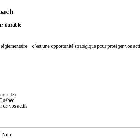
roach
ur durable
glementaire – c’est une opportunité stratégique pour protéger vos actifs,
ors site)
u Québec
r de vos actifs
Nom